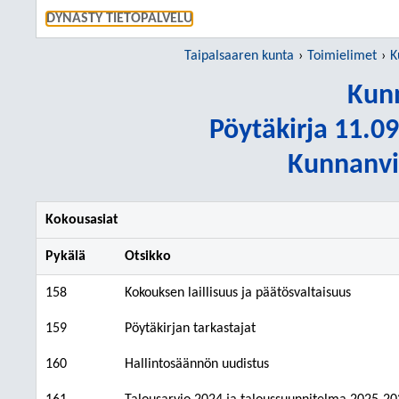
SIIRRY S
DYNASTY TIETOPALVELU
Taipalsaaren kunta
Toimielimet
K
Kunn
Pöytäkirja 11.09
Kunnanvir
Kokousasiat
Pykälä
Otsikko
158
Kokouksen laillisuus ja päätösvaltaisuus
159
Pöytäkirjan tarkastajat
160
Hallintosäännön uudistus