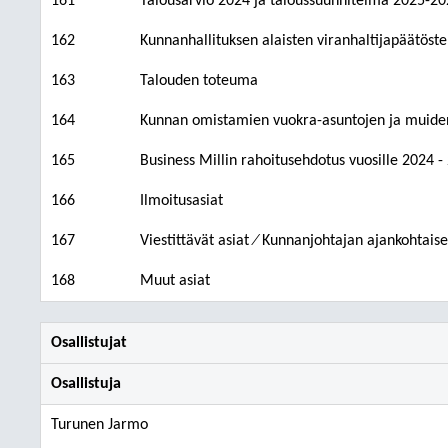
161
Talousarvio 2024 ja taloussuunnitelma 2025-202
162
Kunnanhallituksen alaisten viranhaltijapäätöst
163
Talouden toteuma
164
Kunnan omistamien vuokra-asuntojen ja muiden 
165
Business Millin rahoitusehdotus vuosille 2024 -
166
Ilmoitusasiat
167
Viestittävät asiat ⁄ Kunnanjohtajan ajankohtaise
168
Muut asiat
Osallistujat
Osallistuja
Turunen Jarmo