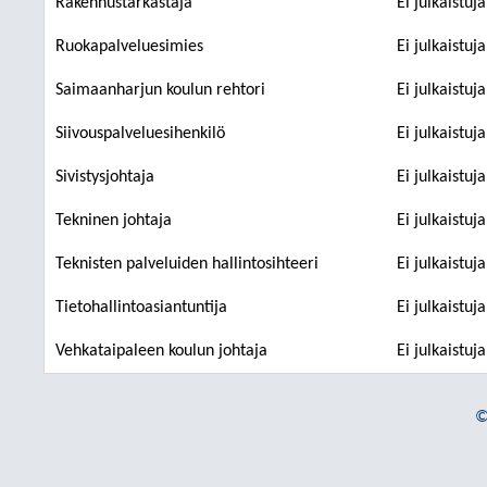
Rakennustarkastaja
Ei julkaistuj
Ruokapalveluesimies
Ei julkaistuj
Saimaanharjun koulun rehtori
Ei julkaistuj
Siivouspalveluesihenkilö
Ei julkaistuj
Sivistysjohtaja
Ei julkaistuj
Tekninen johtaja
Ei julkaistuj
Teknisten palveluiden hallintosihteeri
Ei julkaistuj
Tietohallintoasiantuntija
Ei julkaistuj
Vehkataipaleen koulun johtaja
Ei julkaistuj
©