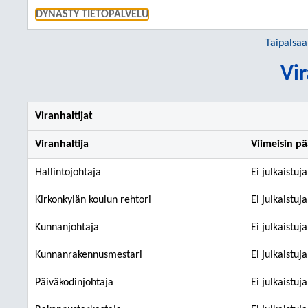
SIIRRY S
DYNASTY TIETOPALVELU
Taipalsaa
Vir
Viranhaltijat
Viranhaltija
Viimeisin p
Hallintojohtaja
Ei julkaistuj
Kirkonkylän koulun rehtori
Ei julkaistuj
Kunnanjohtaja
Ei julkaistuj
Kunnanrakennusmestari
Ei julkaistuj
Päiväkodinjohtaja
Ei julkaistuj