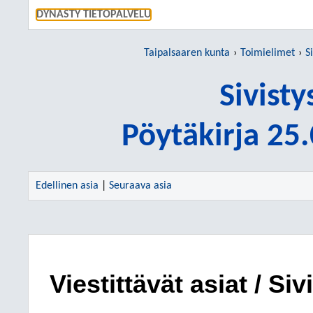
SIIRRY S
DYNASTY TIETOPALVELU
Taipalsaaren kunta
Toimielimet
S
Sivist
Pöytäkirja 25
Edellinen asia
|
Seuraava asia
Viestittävät asiat / Si