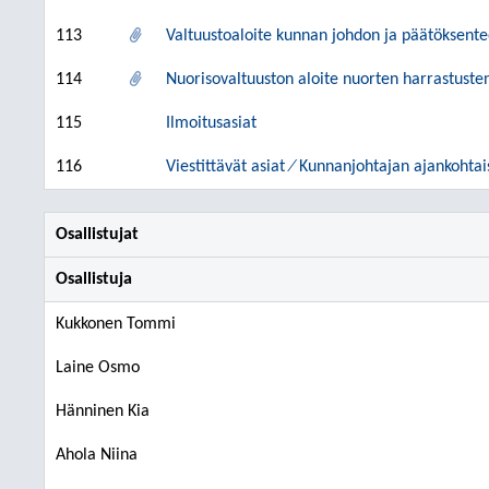
113
Valtuustoaloite kunnan johdon ja päätöksent
114
Nuorisovaltuuston aloite nuorten harrastust
115
Ilmoitusasiat
116
Viestittävät asiat ⁄ Kunnanjohtajan ajankohtai
Osallistujat
Osallistuja
Kukkonen Tommi
Laine Osmo
Hänninen Kia
Ahola Niina