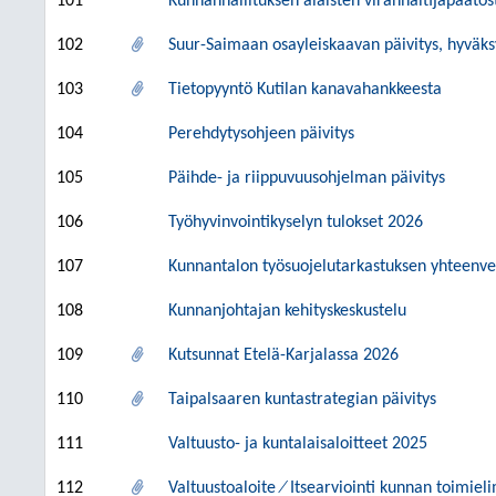
101
Kunnanhallituksen alaisten viranhaltijapäätö
102
Suur-Saimaan osayleiskaavan päivitys, hyväk
103
Tietopyyntö Kutilan kanavahankkeesta
104
Perehdytysohjeen päivitys
105
Päihde- ja riippuvuusohjelman päivitys
106
Työhyvinvointikyselyn tulokset 2026
107
Kunnantalon työsuojelutarkastuksen yhteenve
108
Kunnanjohtajan kehityskeskustelu
109
Kutsunnat Etelä-Karjalassa 2026
110
Taipalsaaren kuntastrategian päivitys
111
Valtuusto- ja kuntalaisaloitteet 2025
112
Valtuustoaloite ⁄ Itsearviointi kunnan toimiel