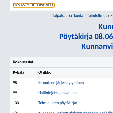
SIIRRY S
DYNASTY TIETOPALVELU
Taipalsaaren kunta
Toimielimet
K
Kunn
Pöytäkirja 08.06
Kunnanvir
Kokousasiat
Pykälä
Otsikko
98
Kokouksen järjestäytyminen
99
Hallintojohtajan valinta
100
Toimielinten pöytäkirjat