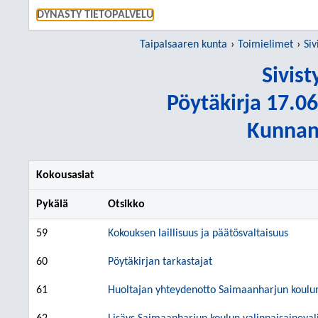
SIIRRY S
DYNASTY TIETOPALVELU
Taipalsaaren kunta
Toimielimet
Siv
Sivis
Pöytäkirja 17.06
Kunnanv
Kokousasiat
Pykälä
Otsikko
59
Kokouksen laillisuus ja päätösvaltaisuus
60
Pöytäkirjan tarkastajat
61
Huoltajan yhteydenotto Saimaanharjun koulu