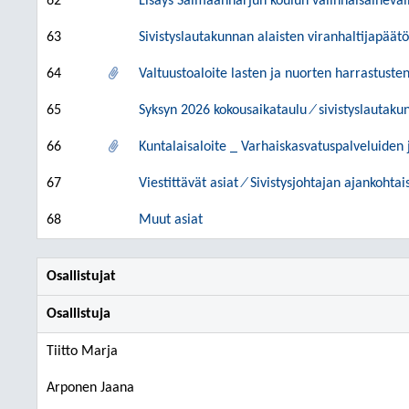
62
Lisäys Saimaanharjun koulun valinnaisaineval
63
Sivistyslautakunnan alaisten viranhaltijapäät
64
Valtuustoaloite lasten ja nuorten harrastust
65
Syksyn 2026 kokousaikataulu ⁄ sivistyslautaku
66
Kuntalaisaloite _ Varhaiskasvatuspalveluiden 
67
Viestittävät asiat ⁄ Sivistysjohtajan ajankohtai
68
Muut asiat
Osallistujat
Osallistuja
Tiitto Marja
Arponen Jaana