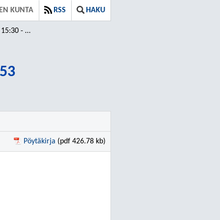
EN KUNTA
RSS
HAKU
30 - 17:53
:53
Pöytäkirja
(pdf 426.78 kb)