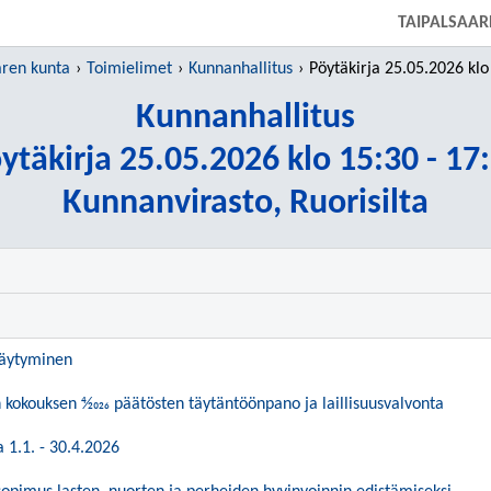
SIIRRY SUORAAN PÄÄSISÄLTÖÖN
TAIPALSAAR
aren kunta
Toimielimet
Kunnanhallitus
Pöytäkirja 25.05.2026 klo 15:
Kunnanhallitus
ytäkirja 25.05.2026 klo 15:30 - 17
Kunnanvirasto, Ruorisilta
täytyminen
kokouksen 4⁄2026 päätösten täytäntöönpano ja laillisuusvalvonta
 1.1. - 30.4.2026