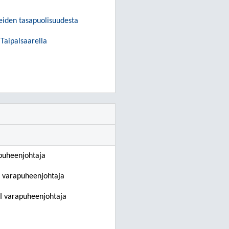
teiden tasapuolisuudesta
 Taipalsaarella
puheenjohtaja
I varapuheenjohtaja
II varapuheenjohtaja