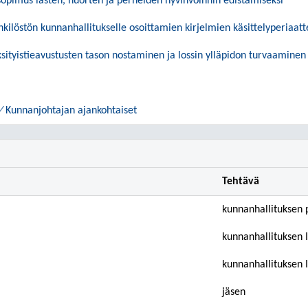
opimus lasten, nuorten ja perheiden hyvinvoinnin edistämiseksi
nkilöstön kunnanhallitukselle osoittamien kirjelmien käsittelyperiaat
ksityistieavustusten tason nostaminen ja lossin ylläpidon turvaaminen
t ⁄ Kunnanjohtajan ajankohtaiset
Tehtävä
kunnanhallituksen 
kunnanhallituksen 
kunnanhallituksen 
jäsen