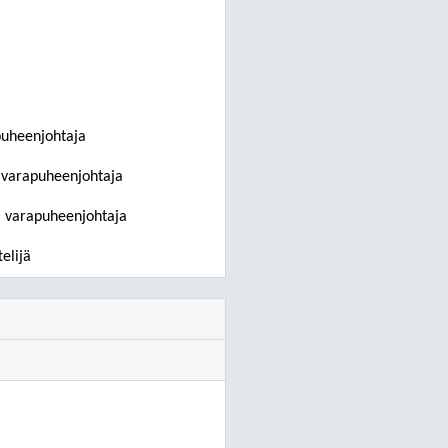
puheenjohtaja
 varapuheenjohtaja
I varapuheenjohtaja
elijä