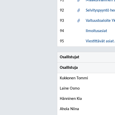
91
Maakunnallinen s
92
Selvityspyyntö he
93
Valtuustoaloite Y
94
Ilmoitusasiat
95
Viestittävät asia
Osallistujat
Osallistuja
Kukkonen Tommi
Laine Osmo
Hänninen Kia
Ahola Niina