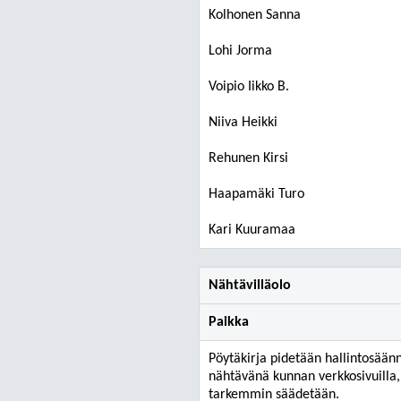
Kolhonen Sanna
Lohi Jorma
Voipio Iikko B.
Niiva Heikki
Rehunen Kirsi
Haapamäki Turo
Kari Kuuramaa
Nähtävilläolo
Paikka
Pöytäkirja pidetään hallintosään
nähtävänä kunnan verkkosivuilla, 
tarkemmin säädetään.