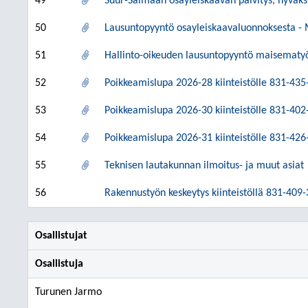
49
Suur-Saimaan osayleiskaavan päivitys, hyväk
50
Lausuntopyyntö osayleiskaavaluonnoksesta - 
51
Hallinto-oikeuden lausuntopyyntö maisematy
52
Poikkeamislupa 2026-28 kiinteistölle 831-435
53
Poikkeamislupa 2026-30 kiinteistölle 831-402
54
Poikkeamislupa 2026-31 kiinteistölle 831-426
55
Teknisen lautakunnan ilmoitus- ja muut asiat
56
Rakennustyön keskeytys kiinteistöllä 831-409-
Osallistujat
Osallistuja
Turunen Jarmo