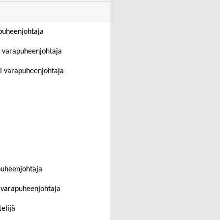
puheenjohtaja
I varapuheenjohtaja
II varapuheenjohtaja
puheenjohtaja
 varapuheenjohtaja
elijä