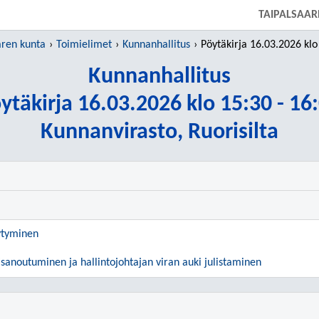
SIIRRY SUORAAN PÄÄSISÄLTÖÖN
TAIPALSAAR
aren kunta
Toimielimet
Kunnanhallitus
Pöytäkirja 16.03.2026 klo 15:
Kunnanhallitus
ytäkirja 16.03.2026 klo 15:30 - 16
Kunnanvirasto, Ruorisilta
ytyminen
tisanoutuminen ja hallintojohtajan viran auki julistaminen