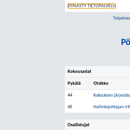
DYNASTY TIETOPALVELU
Taipalsa
Pö
Kokousasiat
Pykälä
Otsikko
44
Kokouksen järjestä
45
Hallintojohtajan ir
Osallistujat