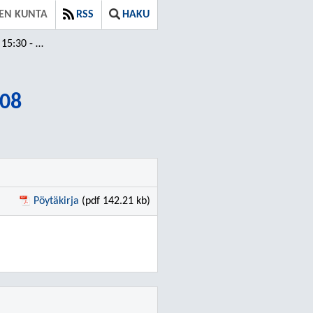
EN KUNTA
RSS
HAKU
30 - 16:08
:08
Pöytäkirja
(pdf 142.21 kb)