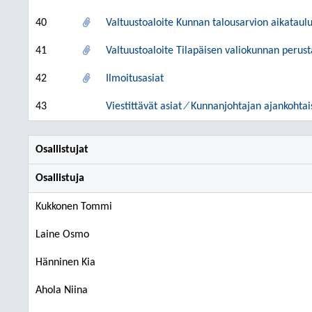
40
Valtuustoaloite Kunnan talousarvion aikatau
41
Valtuustoaloite Tilapäisen valiokunnan perus
42
Ilmoitusasiat
43
Viestittävät asiat ⁄ Kunnanjohtajan ajankohtai
Osallistujat
Osallistuja
Kukkonen Tommi
Laine Osmo
Hänninen Kia
Ahola Niina