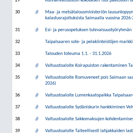
29
Kunnanvaltuuston kokouksen 1⁄2026 päätösten t
30
Maa- ja metsätalousministeriön lausuntopyynt
kalastusrajoituksista Saimaalla vuosina 2026
31
Esi- ja perusopetuksen tulevaisuustyöryhmä
32
Taipalsaaren sote- ja pelakiinteistöjen markki
33
Talouden toteuma 1.1. - 31.1.2026
34
Valtuustoaloite Koirapuiston rakentaminen Taip
35
Valtuustoaloite Romuveneet pois Saimaan saar
2026)
36
Valtuustoaloite Lumenkaatopaikka Taipalsaar
37
Valtuustoaloite Sydäniskurin hankkiminen Vehk
38
Valtuustoaloite Sakkomaksujen kohdentamisest
39
Valtuustoaloite Taiteellisesti lahjakkaiden la