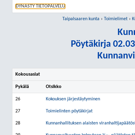
SIIRRY S
DYNASTY TIETOPALVELU
Taipalsaaren kunta
Toimielimet
K
Kunn
Pöytäkirja 02.03
Kunnanvir
Kokousasiat
Pykälä
Otsikko
26
Kokouksen järjestäytyminen
27
Toimielinten pöytäkirjat
28
Kunnanhallituksen alaisten viranhaltijapäätö