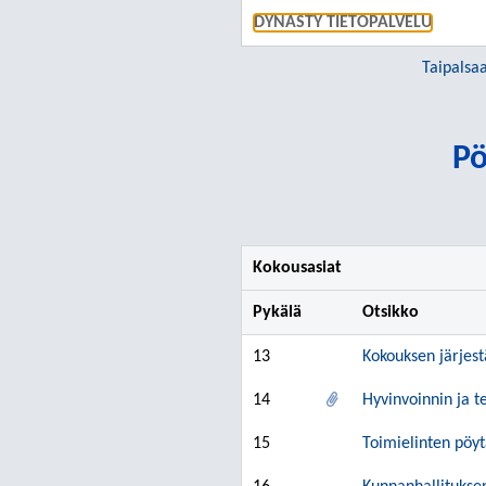
DYNASTY TIETOPALVELU
Taipalsa
Pö
Kokousasiat
Pykälä
Otsikko
13
Kokouksen järjes
14
Hyvinvoinnin ja t
15
Toimielinten pöyt