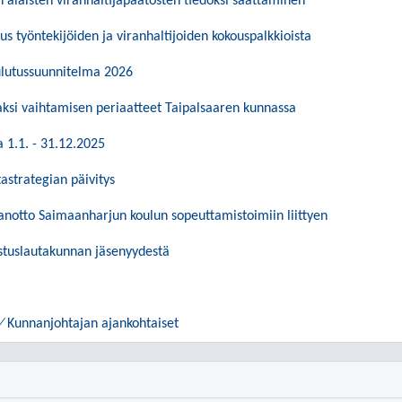
 alaisten viranhaltijapäätösten tiedoksi saattaminen
us työntekijöiden ja viranhaltijoiden kokouspalkkioista
oulutussuunnitelma 2026
si vaihtamisen periaatteet Taipalsaaren kunnassa
 1.1. - 31.12.2025
astrategian päivitys
anotto Saimaanharjun koulun sopeuttamistoimiin liittyen
stuslautakunnan jäsenyydestä
t ⁄ Kunnanjohtajan ajankohtaiset