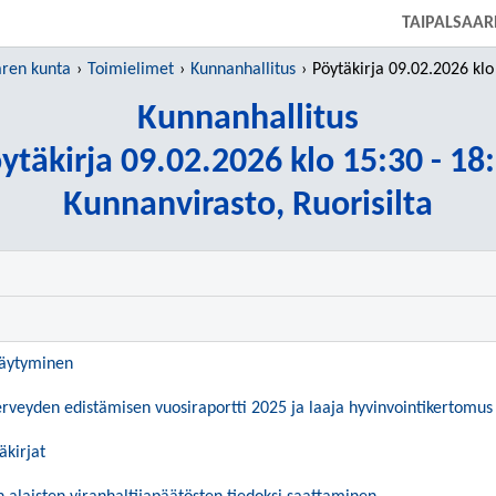
SIIRRY SUORAAN PÄÄSISÄLTÖÖN
TAIPALSAAR
aren kunta
Toimielimet
Kunnanhallitus
Pöytäkirja 09.02.2026 klo 15:
Kunnanhallitus
ytäkirja 09.02.2026 klo 15:30 - 18
Kunnanvirasto, Ruorisilta
täytyminen
erveyden edistämisen vuosiraportti 2025 ja laaja hyvinvointikertomu
äkirjat