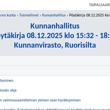
SIIRRY SUORAAN PÄÄSISÄLTÖÖN
TAIPALSAAR
aren kunta
Toimielimet
Kunnanhallitus
Pöytäkirja 08.12.2025 klo 15:
Kunnanhallitus
ytäkirja 08.12.2025 klo 15:32 - 18
Kunnanvirasto, Ruorisilta
ytyminen
stinnän ohje
n valmiussuunnitelman yleisen osan hyväksyminen