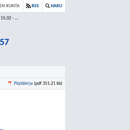
EN KUNTA
RSS
HAKU
32 - 18:57
:57
Pöytäkirja
(pdf 351.21 kb)