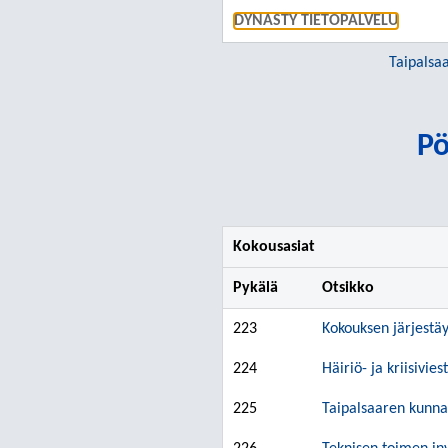
DYNASTY TIETOPALVELU
Taipalsa
Pö
Kokousasiat
Pykälä
Otsikko
223
Kokouksen järjestä
224
Häiriö- ja kriisivie
225
Taipalsaaren kunna