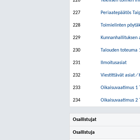
226
Teknisen toimen inv
227
Periaatepäätös Taip
228
Toimielinten pöytäk
229
Kunnanhallituksen a
230
Talouden toteuma 1
231
Ilmoitusasiat
232
Viestittävät asiat 
233
Oikaisuvaatimus 1 T
234
Oikaisuvaatimus 2 
Osallistujat
Osallistuja