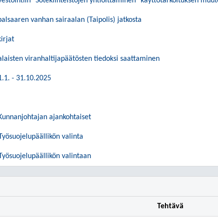
estointiin "Sotekiinteistöjen yhtiöittäminen" käyttötarkoituksen muut
alsaaren vanhan sairaalan (Taipolis) jatkosta
irjat
laisten viranhaltijapäätösten tiedoksi saattaminen
.1. - 31.10.2025
⁄ Kunnanjohtajan ajankohtaiset
yösuojelupäällikön valinta
Työsuojelupäällikön valintaan
Tehtävä