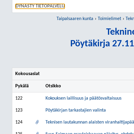
SIIRRY S
DYNASTY TIETOPALVELU
Taipalsaaren kunta
Toimielimet
Tekn
Teknin
Pöytäkirja 27.11
Kokousasiat
Pykälä
Otsikko
122
Kokouksen laillisuus ja päätösvaltaisuus
123
Pöytäkirjan tarkastajien valinta
124
Teknisen lautakunnan alaisten viranhaltijapä