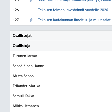
125
Suur-Saimaan osayleiskaavan päivitys, ehdot
126
Teknisen toimen investoinnit vuodelle 2026
127
Teknisen lautakunnan ilmoitus- ja muut asiat
Osallistujat
Osallistuja
Turunen Jarmo
Seppäläinen Hanne
Mutta Seppo
Frilander Marika
Samuli Kakko
Mikko Litmanen