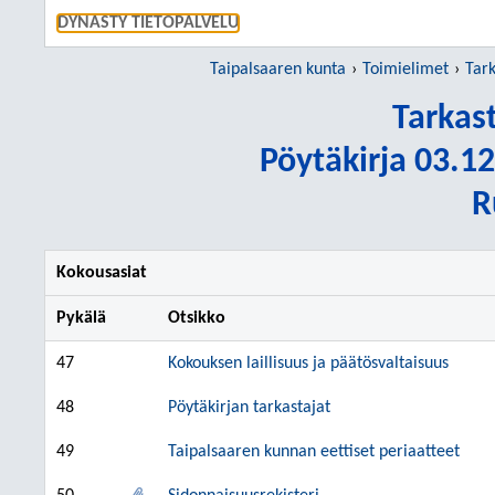
SIIRRY S
DYNASTY TIETOPALVELU
Taipalsaaren kunta
Toimielimet
Tark
Tarkas
Pöytäkirja 03.12
R
Kokousasiat
Pykälä
Otsikko
47
Kokouksen laillisuus ja päätösvaltaisuus
48
Pöytäkirjan tarkastajat
49
Taipalsaaren kunnan eettiset periaatteet