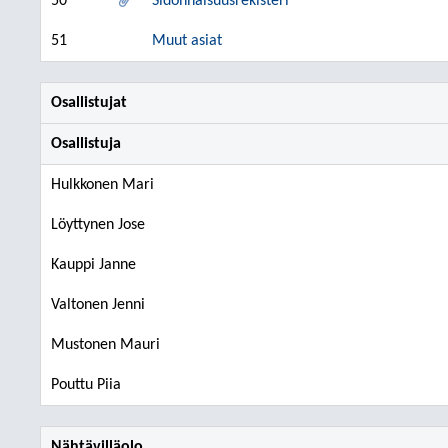
50
Sidonnaisuusrekisteri
51
Muut asiat
Osallistujat
Osallistuja
Hulkkonen Mari
Löyttynen Jose
Kauppi Janne
Valtonen Jenni
Mustonen Mauri
Pouttu Piia
Nähtävilläolo