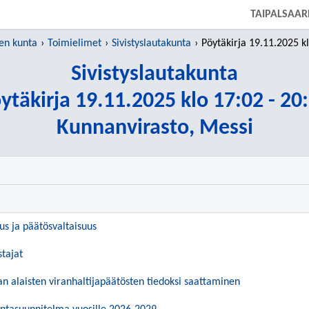
SIIRRY SUORAAN PÄÄSISÄLTÖÖN
TAIPALSAAR
en kunta
Toimielimet
Sivistyslautakunta
Pöytäkirja 19.11.2025 klo 17
Sivistyslautakunta
ytäkirja 19.11.2025 klo 17:02 - 20
Kunnanvirasto, Messi
uus ja päätösvaltaisuus
stajat
an alaisten viranhaltijapäätösten tiedoksi saattaminen