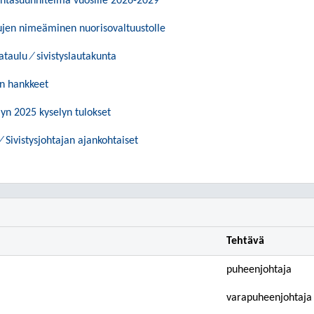
untasuunnitelma vuosille 2026-2029
jen nimeäminen nuorisovaltuustolle
taulu ⁄ sivistyslautakunta
en hankkeet
yn 2025 kyselyn tulokset
 ⁄ Sivistysjohtajan ajankohtaiset
Tehtävä
puheenjohtaja
varapuheenjohtaja