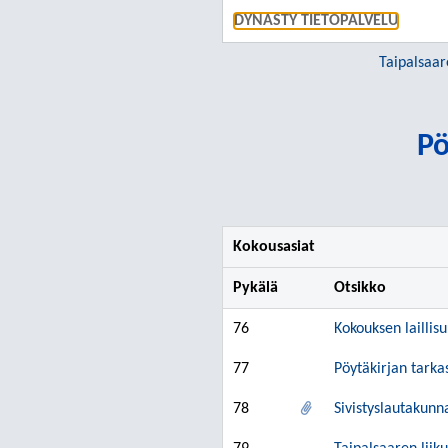
DYNASTY TIETOPALVELU
Taipalsaar
Pö
Kokousasiat
Pykälä
Otsikko
76
Kokouksen laillis
77
Pöytäkirjan tarka
78
Sivistyslautakunn