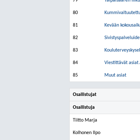
79
Taipalsaaren liik
80
Kummivaltuutettu
81
Kevään kokousaika
82
Sivistyspalveluid
83
Kouluterveyskysel
84
Viestittävät asiat
85
Muut asiat
Osallistujat
Osallistuja
Tiitto Marja
Kolhonen Ilpo