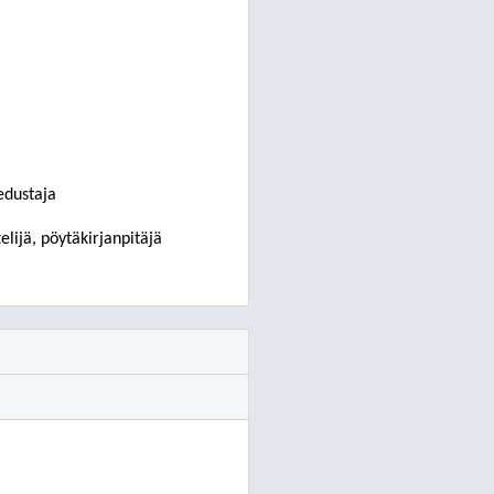
edustaja
telijä, pöytäkirjanpitäjä