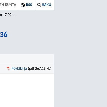
EN KUNTA
RSS
HAKU
:02 - 20:36
:36
Pöytäkirja
(pdf 267.19 kb)