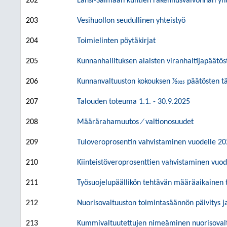
202
Länsi-Saimaan kuntien rakennusvalvonnan yht
203
Vesihuollon seudullinen yhteistyö
204
Toimielinten pöytäkirjat
205
Kunnanhallituksen alaisten viranhaltijapäätö
206
Kunnanvaltuuston kokouksen 7⁄2025 päätösten t
207
Talouden toteuma 1.1. - 30.9.2025
208
Määrärahamuutos ⁄ valtionosuudet
209
Tuloveroprosentin vahvistaminen vuodelle 2
210
Kiinteistöveroprosenttien vahvistaminen vuod
211
Työsuojelupäällikön tehtävän määräaikainen
212
Nuorisovaltuuston toimintasäännön päivitys 
213
Kummivaltuutettujen nimeäminen nuorisovalt