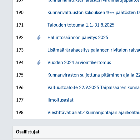
189
Kunnanhallituksen alaisten viranhaltijapäätö
190
Kunnanvaltuuston kokouksen 6⁄2025 päätösten t
191
Talouden toteuma 1.1.-31.8.2025
192
Hallintosäännön päivitys 2025
193
Lisämäärärahaesitys palaneen rivitalon raiva
194
Vuoden 2024 arviointikertomus
195
Kunnanviraston suljettuna pitäminen ajalla 2
196
Valtuustoaloite 22.9.2025 Taipalsaaren kunn
197
Ilmoitusasiat
198
Viestittävät asiat ⁄ Kunnanjohtajan ajankohtai
Osallistujat