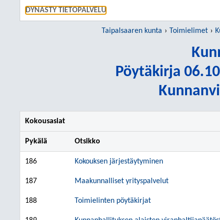
SIIRRY S
DYNASTY TIETOPALVELU
Taipalsaaren kunta
Toimielimet
K
Kunn
Pöytäkirja 06.10
Kunnanvir
Kokousasiat
Pykälä
Otsikko
186
Kokouksen järjestäytyminen
187
Maakunnalliset yrityspalvelut
188
Toimielinten pöytäkirjat