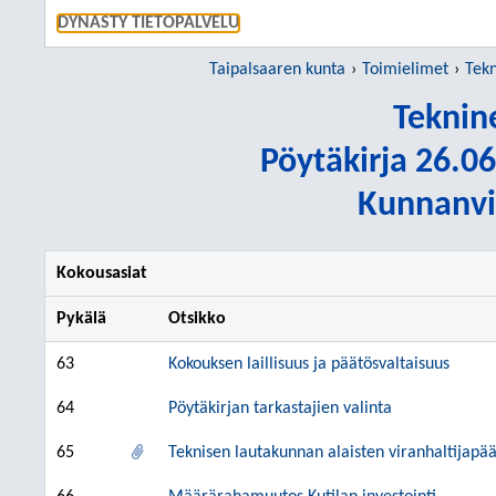
SIIRRY S
DYNASTY TIETOPALVELU
Taipalsaaren kunta
Toimielimet
Tekn
Teknin
Pöytäkirja 26.06
Kunnanvir
Kokousasiat
Pykälä
Otsikko
63
Kokouksen laillisuus ja päätösvaltaisuus
64
Pöytäkirjan tarkastajien valinta
65
Teknisen lautakunnan alaisten viranhaltijapä