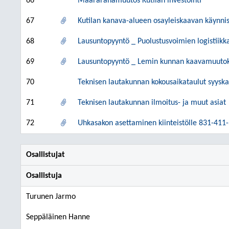
66
Määrärahamuutos Kutilan investointi
67
Kutilan kanava-alueen osayleiskaavan käynni
68
Lausuntopyyntö _ Puolustusvoimien logistiikk
69
Lausuntopyyntö _ Lemin kunnan kaavamuuto
70
Teknisen lautakunnan kokousaikataulut syysk
71
Teknisen lautakunnan ilmoitus- ja muut asiat
72
Uhkasakon asettaminen kiinteistölle 831-411
Osallistujat
Osallistuja
Turunen Jarmo
Seppäläinen Hanne