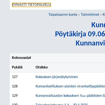
SIIRRY S
DYNASTY TIETOPALVELU
Taipalsaaren kunta
Toimielimet
K
Kunn
Pöytäkirja 09.06
Kunnanvir
Kokousasiat
Pykälä
Otsikko
127
Kokouksen järjestäytyminen
128
Kunnanhallituksen alaisten viranhaltijapäätö
129
Kunnanvaltuuston kokouksen 4⁄2025 päätösten t