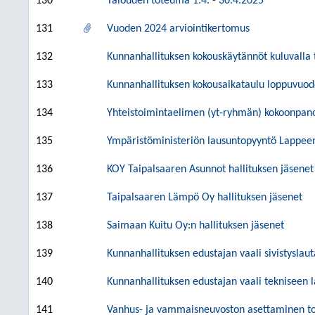
130
Talouden toteuma 1.4. - 30.4.2025
131
Vuoden 2024 arviointikertomus
132
Kunnanhallituksen kokouskäytännöt kuluvalla 
133
Kunnanhallituksen kokousaikataulu loppuvuod
134
Yhteistoimintaelimen (yt-ryhmän) kokoonpan
135
Ympäristöministeriön lausuntopyyntö Lappe
136
KOY Taipalsaaren Asunnot hallituksen jäsenet
137
Taipalsaaren Lämpö Oy hallituksen jäsenet
138
Saimaan Kuitu Oy:n hallituksen jäsenet
139
Kunnanhallituksen edustajan vaali sivistyslau
140
Kunnanhallituksen edustajan vaali tekniseen 
141
Vanhus- ja vammaisneuvoston asettaminen to