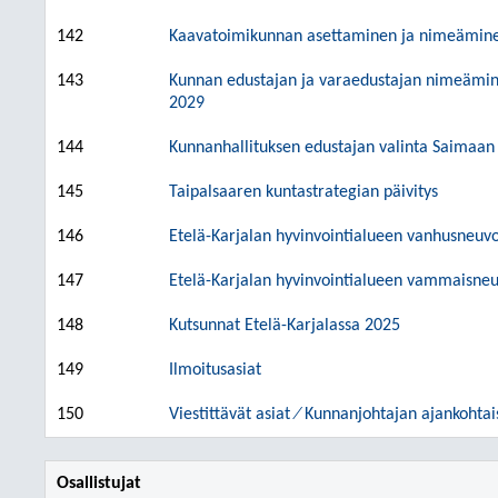
142
Kaavatoimikunnan asettaminen ja nimeämine
143
Kunnan edustajan ja varaedustajan nimeäminen
2029
144
Kunnanhallituksen edustajan valinta Saimaan 
145
Taipalsaaren kuntastrategian päivitys
146
Etelä-Karjalan hyvinvointialueen vanhusneuvo
147
Etelä-Karjalan hyvinvointialueen vammaisneu
148
Kutsunnat Etelä-Karjalassa 2025
149
Ilmoitusasiat
150
Viestittävät asiat ⁄ Kunnanjohtajan ajankohtai
Osallistujat