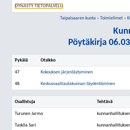
SIIRRY S
DYNASTY TIETOPALVELU
Taipalsaaren kunta
Toimielimet
K
Kunn
Pöytäkirja 06.03
Pykälä
Otsikko
47
Kokouksen järjestäytyminen
48
Keskusvaalilautakunnan täydentäminen
Osallistuja
Tehtävä
Turunen Jarmo
kunnanhallitukse
Taskila Sari
kunnanhallitukse