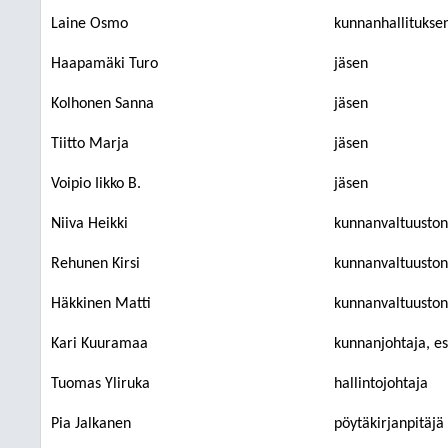
Laine Osmo
kunnanhallitukse
Haapamäki Turo
jäsen
Kolhonen Sanna
jäsen
Tiitto Marja
jäsen
Voipio Iikko B.
jäsen
Niiva Heikki
kunnanvaltuuston
Rehunen Kirsi
kunnanvaltuuston
Häkkinen Matti
kunnanvaltuuston
Kari Kuuramaa
kunnanjohtaja, esi
Tuomas Yliruka
hallintojohtaja
Pia Jalkanen
pöytäkirjanpitäjä