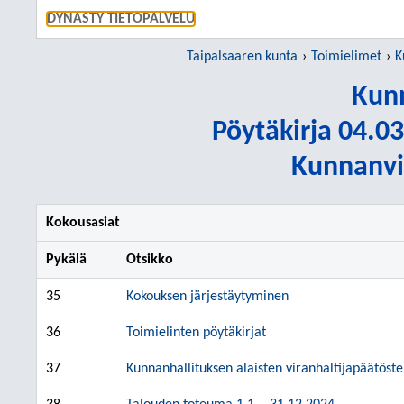
SIIRRY S
DYNASTY TIETOPALVELU
Taipalsaaren kunta
Toimielimet
K
Kunn
Pöytäkirja 04.03
Kunnanvir
Kokousasiat
Pykälä
Otsikko
35
Kokouksen järjestäytyminen
36
Toimielinten pöytäkirjat
37
Kunnanhallituksen alaisten viranhaltijapäätöst