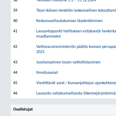
38
Talouden toteuma 1.1. - 31.12.2024
39
Täysi-ikäisen henkilön laskennallisen kotoutta
40
Keskusvaalilautakunnan täydentäminen
41
Lausuntopyyntö hallituksen esityksestä hankintala
muuttamiseksi
42
Valtiovarainministeriön päätös kunnan peruspal
2025
43
Jussilansalmen lossin valtiollistaminen
44
Ilmoitusasiat
45
Viestittävät asiat ⁄ Kunnanjohtajan ajankohtaise
46
Lausunto valtakunnallisesta liikennejärjestelm
Osallistujat