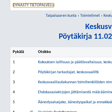
SIIRRY S
DYNASTY TIETOPALVELU
Taipalsaaren kunta
Toimielimet
Kesk
Keskusv
Pöytäkirja 11.02
Pykälä
Otsikko
1
Kokouksen laillisuus ja päätösvaltaisuus, kesku
2
Pöytäkirjan tarkastajat, keskusvaaliltk
3
Keskusvaalilautakunnan toimihenkilöiden n
4
Ehdokasasiakirjojen jättämisestä määräämin
5
Äänestysaluejako, äänestyspaikat ja ennakkoä