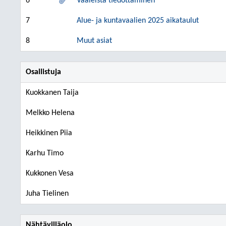
6
Vaaleista tiedottaminen
7
Alue- ja kuntavaalien 2025 aikataulut
8
Muut asiat
Osallistuja
Kuokkanen Taija
Melkko Helena
Heikkinen Piia
Karhu Timo
Kukkonen Vesa
Juha Tielinen
Nähtävilläolo