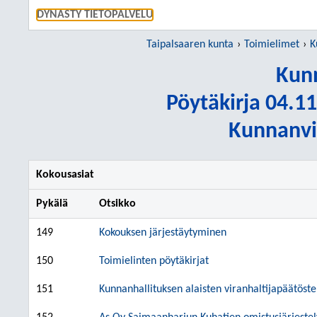
SIIRRY S
DYNASTY TIETOPALVELU
Taipalsaaren kunta
Toimielimet
K
Kunn
Pöytäkirja 04.11
Kunnanvir
Kokousasiat
Pykälä
Otsikko
149
Kokouksen järjestäytyminen
150
Toimielinten pöytäkirjat
151
Kunnanhallituksen alaisten viranhaltijapäätöst