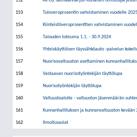
152
As Oy Saimaanharjun Kuhatien omistusjärjestel
153
Tuloveroprosentin vahvistaminen vuodelle 202
154
Kiinteistöveroprosenttien vahvistaminen vuode
155
Talouden toteuma 1.1. - 30.9.2024
156
Yhteiskäyttöisen täyssähköauto -palvelun kokei
157
Nuorisovaltuuston asettaminen kunnanhallituk
158
Vastaavan nuorisotyöntekijän täyttölupa
159
Nuorisotyöntekijän täyttölupa
160
Valtuustoaloite - valtuuston jäsenmäärän suhte
161
Kunnanhallituksen ja kunnanvaltuuston kevään 
162
Ilmoitusasiat