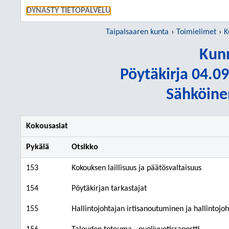
SIIRRY S
DYNASTY TIETOPALVELU
Taipalsaaren kunta
Toimielimet
K
Kunn
Pöytäkirja 04.09
Sähköine
Kokousasiat
Pykälä
Otsikko
153
Kokouksen laillisuus ja päätösvaltaisuus
154
Pöytäkirjan tarkastajat
155
Hallintojohtajan irtisanoutuminen ja hallintojoh