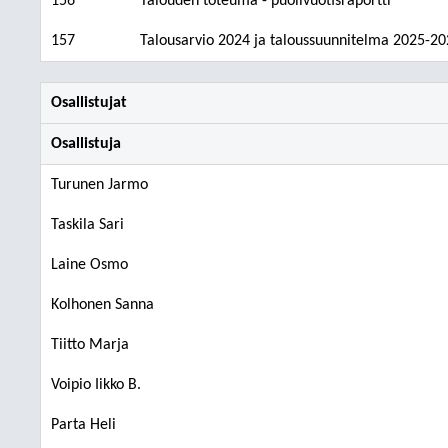
156
Talouden toteuma - puolivuotisraportti
157
Talousarvio 2024 ja taloussuunnitelma 2025-202
Osallistujat
Osallistuja
Turunen Jarmo
Taskila Sari
Laine Osmo
Kolhonen Sanna
Tiitto Marja
Voipio Iikko B.
Parta Heli