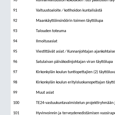
90
Kunnanvaltuuston kokouksen 3⁄2023 päätösten täy
91
Valtuustoaloite ⁄ kotihoidon kuntalisästä
92
Maankäyttöinsinöörin toimen täyttölupa
93
Talouden toteuma
94
Ilmoitusasiat
95
Viestittävät asiat ⁄ Kunnanjohtajan ajankohtaise
96
Satulaivan päiväkodinjohtajan viran täyttölupa
97
Kirkonkylän koulun tuntiopettajien (2) täyttöluv
98
Kirkonkylän koulun erityisluokanopettajan täyt
99
Muut asiat
100
TE24-vastuukuntavalmistelun projektiryhmään 
101
Hyvinvoinnin ja terveydenedistämisen vuosirap