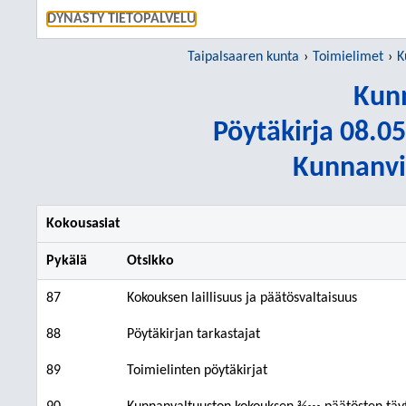
SIIRRY S
DYNASTY TIETOPALVELU
Taipalsaaren kunta
Toimielimet
K
Kunn
Pöytäkirja 08.05
Kunnanvir
Kokousasiat
Pykälä
Otsikko
87
Kokouksen laillisuus ja päätösvaltaisuus
88
Pöytäkirjan tarkastajat
89
Toimielinten pöytäkirjat