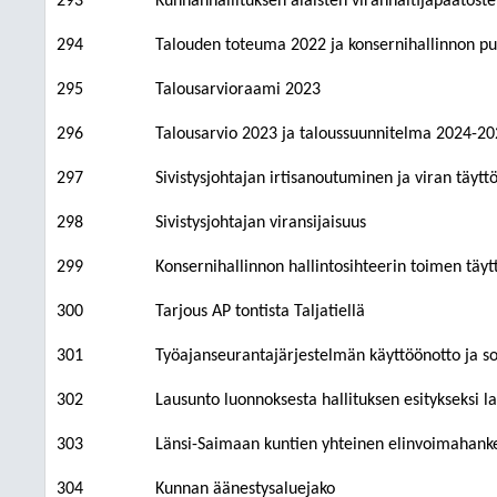
293
Kunnanhallituksen alaisten viranhaltijapäätöst
294
Talouden toteuma 2022 ja konsernihallinnon puo
295
Talousarvioraami 2023
296
Talousarvio 2023 ja taloussuunnitelma 2024-202
297
Sivistysjohtajan irtisanoutuminen ja viran täytt
298
Sivistysjohtajan viransijaisuus
299
Konsernihallinnon hallintosihteerin toimen täyt
300
Tarjous AP tontista Taljatiellä
301
Työajanseurantajärjestelmän käyttöönotto ja 
302
Lausunto luonnoksesta hallituksen esitykseksi l
303
Länsi-Saimaan kuntien yhteinen elinvoimahank
304
Kunnan äänestysaluejako