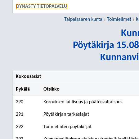
SIIRRY S
DYNASTY TIETOPALVELU
Taipalsaaren kunta
Toimielimet
K
Kunn
Pöytäkirja 15.08
Kunnanvir
Kokousasiat
Pykälä
Otsikko
290
Kokouksen laillisuus ja päätösvaltaisuus
291
Pöytäkirjan tarkastajat
292
Toimielinten pöytäkirjat