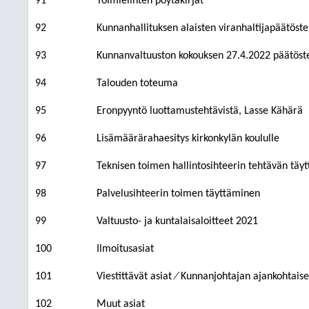
91
Toimielinten pöytäkirjat
92
Kunnanhallituksen alaisten viranhaltijapäätöst
93
Kunnanvaltuuston kokouksen 27.4.2022 päätöste
94
Talouden toteuma
95
Eronpyyntö luottamustehtävistä, Lasse Kähärä
96
Lisämäärärahaesitys kirkonkylän koululle
97
Teknisen toimen hallintosihteerin tehtävän täyt
98
Palvelusihteerin toimen täyttäminen
99
Valtuusto- ja kuntalaisaloitteet 2021
100
Ilmoitusasiat
101
Viestittävät asiat ⁄ Kunnanjohtajan ajankohtaise
102
Muut asiat