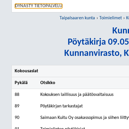
SIIRRY S
DYNASTY TIETOPALVELU
Taipalsaaren kunta
Toimielimet
K
Kunn
Pöytäkirja 09.05
Kunnanvirasto, K
Kokousasiat
Pykälä
Otsikko
88
Kokouksen laillisuus ja päätösvaltaisuus
89
Pöytäkirjan tarkastajat
90
Saimaan Kuitu Oy osakassopimus ja siihen liitt