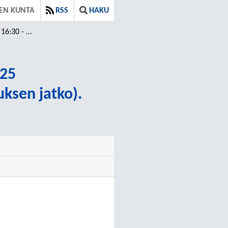
EN KUNTA
RSS
HAKU
30 - 20:25
:25
uksen jatko).