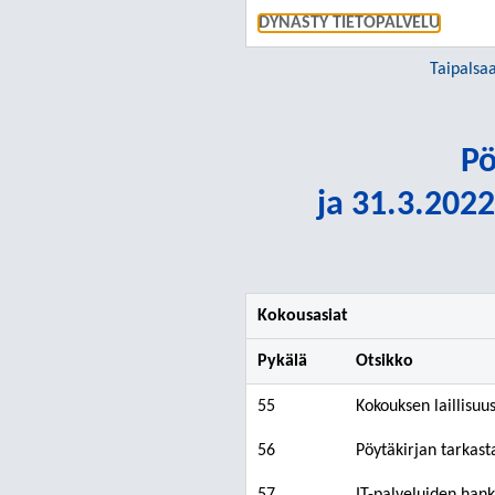
DYNASTY TIETOPALVELU
Taipalsa
Pö
ja 31.3.2022
Kokousasiat
Pykälä
Otsikko
55
Kokouksen laillisuu
56
Pöytäkirjan tarkast