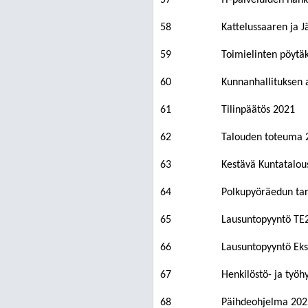
57
IT-palveluiden hank
58
Kattelussaaren ja J
59
Toimielinten pöytäk
60
Kunnanhallituksen a
61
Tilinpäätös 2021
62
Talouden toteuma 
63
Kestävä Kuntatalou
64
Polkupyöräedun tar
65
Lausuntopyyntö TE2
66
Lausuntopyyntö Eks
67
Henkilöstö- ja työ
68
Päihdeohjelma 202