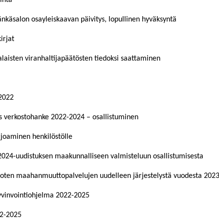
inta
änkäsalon osayleiskaavan päivitys, lopullinen hyväksyntä
irjat
laisten viranhaltijapäätösten tiedoksi saattaminen
2022
s verkostohanke 2022-2024 – osallistuminen
joaminen henkilöstölle
024-uudistuksen maakunnalliseen valmisteluun osallistumisesta
oten maahanmuuttopalvelujen uudelleen järjestelystä vuodesta 202
hyvinvointiohjelma 2022-2025
2-2025