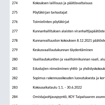
274
Kokouksen laillisuus ja päätösvaltaisuus
275
Pöytäkirjan tarkastajat
276
Toimielinten pöytäkirjat
277
Kunnanhallituksen alaisten viranhaltijapäätöst
278
Kunnanvaltuuston kokouksen 8.12.2021 päätöste
279
Keskusvaalilautakunnan täydentäminen
280
Vaalilautakuntien ja vaalitoimikunnan vaali, al
281
Edustajien nimeäminen yhtiö- ja yhdistyskokou
282
Sopimus rakennusoikeuden luovutuksesta ja ko
283
Kokousaikataulu 1.1. - 30.6.2022
284
Omistajaohjauspyyntö, KOY Taipalsaaren asunn