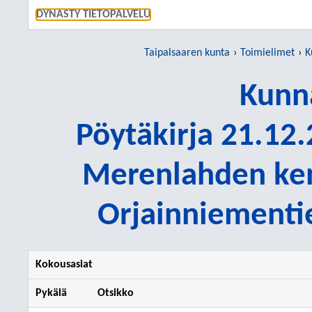
SIIRRY S
DYNASTY TIETOPALVELU
Taipalsaaren kunta
Toimielimet
K
Kunn
Pöytäkirja 21.12.
Merenlahden ken
Orjainniementi
Kokousasiat
Pykälä
Otsikko