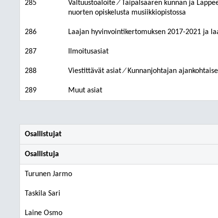
285
Valtuustoaloite ⁄ Taipalsaaren kunnan ja Lappe
nuorten opiskelusta musiikkiopistossa
286
Laajan hyvinvointikertomuksen 2017-2021 ja l
287
Ilmoitusasiat
288
Viestittävät asiat ⁄ Kunnanjohtajan ajankohtaise
289
Muut asiat
Osallistujat
Osallistuja
Turunen Jarmo
Taskila Sari
Laine Osmo