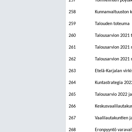
257
Toimielinten pöytäk
258
Kunnanvaltuuston k
259
Talouden toteuma
260
Talousarvion 2021 
261
Talousarvion 2021 
262
Talousarvion 2021 m
263
Etelä-Karjalan virk
264
Kuntastrategia 202
265
Talousarvio 2022 j
266
Keskusvaalilautaku
267
Vaalilautakuntien j
268
Eronpyyntö varavalt