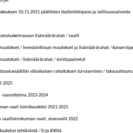
irjat
okouksen 10.11.2021 päätösten täytäntöönpano ja laillisuusvalvonta
tuloslaskelmaosan lisämäärärahat ⁄ vaalit
muutokset ⁄ Investointiosan muutokset ja lisämäärärahat ⁄ konsernipa
uutokset ⁄ lisämäärärahat ⁄ sivistyspalvelut
istysaluesäätiön väliaikaisen rahoituksen turvaaminen ⁄ takaussitoum
2-2025
a -suunnitelma 2023-2024
nnan vaali toimikaudeksi 2021-2025
a vaalitoimikunnan vaali, aluevaalit 2022
uutetun tehtävästä ⁄ Erja Kittilä