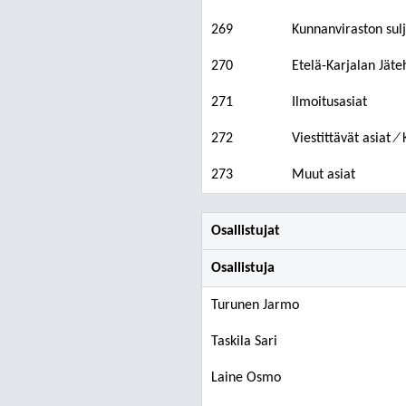
269
Kunnanviraston sul
270
Etelä-Karjalan Jät
271
Ilmoitusasiat
272
Viestittävät asiat 
273
Muut asiat
Osallistujat
Osallistuja
Turunen Jarmo
Taskila Sari
Laine Osmo