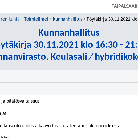
SIIRRY SUORAAN PÄÄSISÄLTÖÖN
TAIPALSAAR
aren kunta
Toimielimet
Kunnanhallitus
Pöytäkirja 30.11.2021 klo 16:
Kunnanhallitus
ytäkirja 30.11.2021 klo 16:30 - 21
nanvirasto, Keulasali ⁄ hybridiko
s ja päätösvaltaisuus
ajat
n lausunto uudesta kaavoitus- ja rakentamislakiluonnoksesta