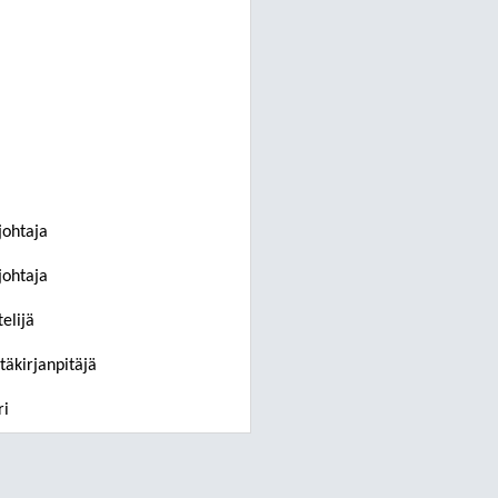
johtaja
johtaja
elijä
täkirjanpitäjä
ri