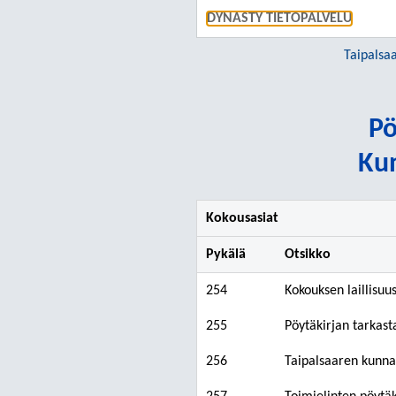
DYNASTY TIETOPALVELU
Taipalsa
Pö
Kun
Kokousasiat
Pykälä
Otsikko
254
Kokouksen laillisuu
255
Pöytäkirjan tarkast
256
Taipalsaaren kunna