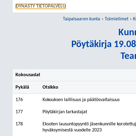
SIIRRY S
DYNASTY TIETOPALVELU
Taipalsaaren kunta
Toimielimet
K
Kunn
Pöytäkirja 19.08
Tea
Kokousasiat
Pykälä
Otsikko
176
Kokouksen laillisuus ja päätösvaltaisuus
177
Pöytäkirjan tarkastajat
178
Eksoten lausuntopyyntö jäsenkunnille korotettu
hyväksymisestä vuodelle 2023