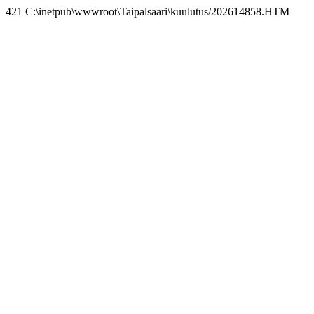
421 C:\inetpub\wwwroot\Taipalsaari\kuulutus/202614858.HTM