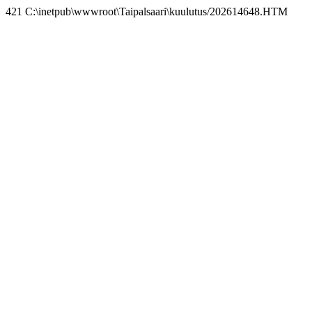
421 C:\inetpub\wwwroot\Taipalsaari\kuulutus/202614648.HTM